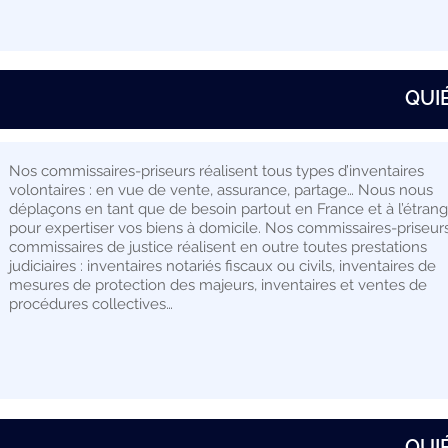
QUI
Nos commissaires-priseurs réalisent tous types d’inventaires
volontaires : en vue de vente, assurance, partage… Nous nous
déplaçons en tant que de besoin partout en France et à l’étran
pour expertiser vos biens à domicile. Nos commissaires-priseur
commissaires de justice réalisent en outre toutes prestations
judiciaires : inventaires notariés fiscaux ou civils, inventaires de
mesures de protection des majeurs, inventaires et ventes de
procédures collectives…
QUI