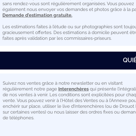
sans rendez-vous sont régulièrement organisées. Vous pouvez
également nous envoyer vos demandes et photos grâce à la 
Demande d’estimation gratuite.
Les estimations faites à l’étude ou sur photographies sont toujo
gracieusement offertes. Des estimations à domicile peuvent êtr
faites après validation par les commissaires-priseurs.
QUI
Suivez nos ventes grâce à notre newsletter ou en visitant
régulièrement notre page
Interenchères
qui présente l’intégral
de nos ventes à venir. Les conditions sont explicitées pour cha
vente. Vous pouvez venir à l’Hôtel des Ventes ou à l’Annexe po
enchérir sur place, utiliser le live d’Interenchères (ou de Drouot
sur certaines ventes) ou nous laisser des ordres fixes ou dema
de téléphones.