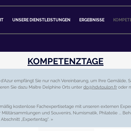
HT
UNSERE DIENSTLEISTUNGEN
ERGEBNISSE
KOMPET
KOMPETENZTAGE
 d'Azur empfängt Sie nur nach Vereinbarung, um Ihre Gemälde,
eren Sie dazu Maître Delphine Orts unter
do@hdvtoulon.fr
oder n
lmäßig kostenlose Fachexpertisetage mit unseren externen Experte
ilitärsammlungen und Souvenirs, Numismatik, Philatelie ... Beha
Abschnitt „Expertentag“. »