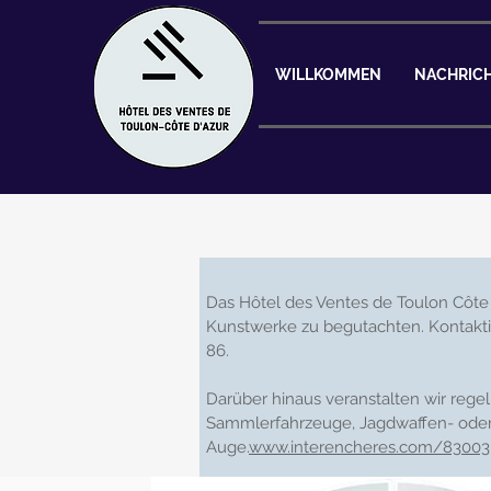
WILLKOMMEN
NACHRIC
Das Hôtel des Ventes de Toulon Côte
Kunstwerke zu begutachten. Kontakti
86.
Darüber hinaus veranstalten wir rege
Sammlerfahrzeuge, Jagdwaffen- oder M
Auge.
www.interencheres.com/83003