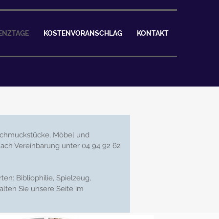
ENZTAGE
KOSTENVORANSCHLAG
KONTAKT
 Schmuckstücke, Möbel und
ach Vereinbarung unter 04 94 92 62
n: Bibliophilie, Spielzeug,
lten Sie unsere Seite im